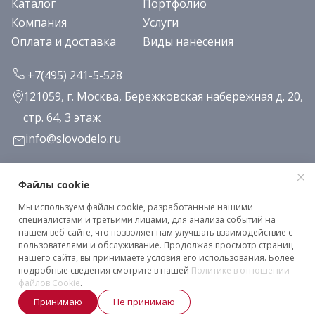
Каталог
Портфолио
Компания
Услуги
Оплата и доставка
Виды нанесения
+7(495) 241-5-528
121059, г. Москва, Бережковская набережная д. 20,
стр. 64, 3 этаж
info@slovodelo.ru
Заказать звонок
Файлы cookie
Мы используем файлы cookie, разработанные нашими
Подписаться на рассылку
специалистами и третьими лицами, для анализа событий на
нашем веб-сайте, что позволяет нам улучшать взаимодействие с
пользователями и обслуживание. Продолжая просмотр страниц
нашего сайта, вы принимаете условия его использования. Более
Клиентское соглашение
подробные сведения смотрите в нашей
Политике в отношении
Политика конфиденциальности
файлов Cookie
.
Принимаю
Не принимаю
2026 © «Словодело». Все права защищены