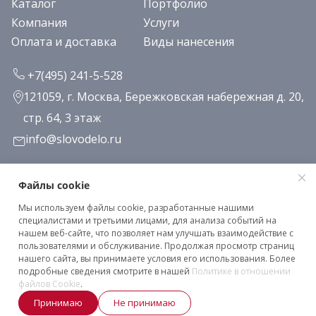
Каталог
Портфолио
Компания
Услуги
Оплата и доставка
Виды нанесения
+7(495) 241-5-528
121059, г. Москва, Бережковская набережная д. 20,
стр. 64, 3 этаж
info@slovodelo.ru
Заказать звонок
Файлы cookie
Мы используем файлы cookie, разработанные нашими
Подписаться на рассылку
специалистами и третьими лицами, для анализа событий на
нашем веб-сайте, что позволяет нам улучшать взаимодействие с
пользователями и обслуживание. Продолжая просмотр страниц
нашего сайта, вы принимаете условия его использования. Более
Клиентское соглашение
подробные сведения смотрите в нашей
Политике в отношении
Политика конфиденциальности
файлов Cookie
.
Принимаю
Не принимаю
2026 © «Словодело». Все права защищены