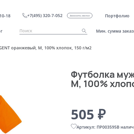
+7(495) 320-7-052
10-18
Портфолио
Заказать звонок
г
Мин. сумма заказ
ENT оранжевый, M, 100% хлопок, 150 г/м2
Футболка му
M, 100% хлопо
505 ₽
Артикул: ПР003595
В налич