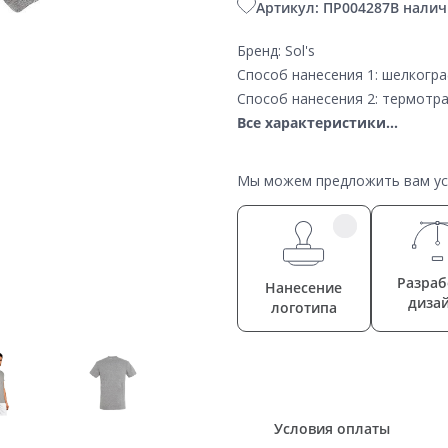
Артикул: ПР004287
В налич
Бренд: Sol's
Способ нанесения 1: шелкогр
Способ нанесения 2: термотр
Все характеристики...
Мы можем предложить вам усл
Разраб
Нанесение
диза
логотипа
Условия оплаты