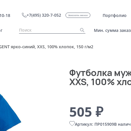
+7(495) 320-7-052
10-18
Портфолио
Заказать звонок
г
Мин. сумма заказ
ENT ярко-синий, XXS, 100% хлопок, 150 г/м2
Футболка муж
XXS, 100% хло
505 ₽
Артикул: ПР015909
В налич