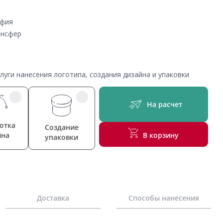
афия
ансфер
уги нанесения логотипа, создания дизайна и упаковки
На расчет
отка
Создание
йна
В корзину
упаковки
Доставка
Способы нанесения