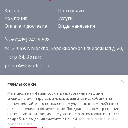
Каталог
Портфолио
Компания
Услуги
Оплата и доставка
Виды нанесения
+7(495) 241-5-528
121059, г. Москва, Бережковская набережная д. 20,
стр. 64, 3 этаж
info@slovodelo.ru
Заказать звонок
Файлы cookie
Мы используем файлы cookie, разработанные нашими
Подписаться на рассылку
специалистами и третьими лицами, для анализа событий на
нашем веб-сайте, что позволяет нам улучшать взаимодействие с
пользователями и обслуживание. Продолжая просмотр страниц
нашего сайта, вы принимаете условия его использования. Более
Клиентское соглашение
подробные сведения смотрите в нашей
Политике в отношении
Политика конфиденциальности
файлов Cookie
.