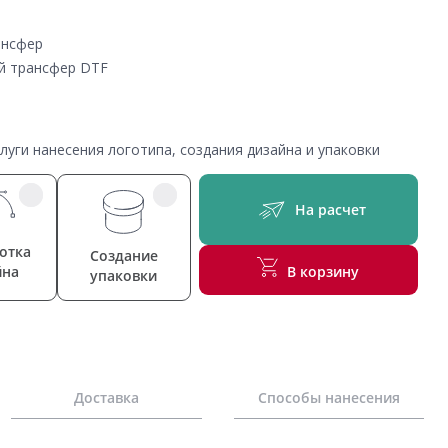
ансфер
й трансфер DTF
уги нанесения логотипа, создания дизайна и упаковки
На расчет
отка
Создание
йна
В корзину
упаковки
Доставка
Способы нанесения