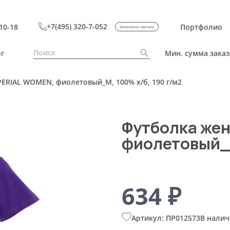
+7(495) 320-7-052
10-18
Портфолио
Заказать звонок
г
Мин. сумма заказ
ERIAL WOMEN, фиолетовый_M, 100% х/б, 190 г/м2
Футболка жен
фиолетовый_M
634 ₽
Артикул: ПР012573
В налич