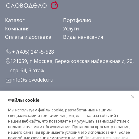
Каталог
Портфолио
Компания
Услуги
Оплата и доставка
Виды нанесения
+7(495) 241-5-528
121059, г. Москва, Бережковская набережная д. 20,
стр. 64, 3 этаж
info@slovodelo.ru
Заказать звонок
Файлы cookie
Мы используем файлы cookie, разработанные нашими
Подписаться на рассылку
специалистами и третьими лицами, для анализа событий на
нашем веб-сайте, что позволяет нам улучшать взаимодействие с
пользователями и обслуживание. Продолжая просмотр страниц
нашего сайта, вы принимаете условия его использования. Более
Клиентское соглашение
подробные сведения смотрите в нашей
Политике в отношении