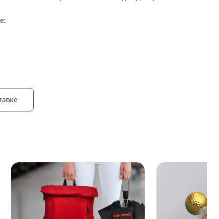
е:
тавке