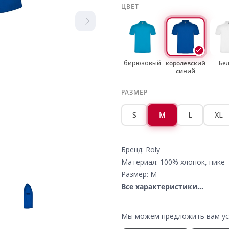
ЦВЕТ
бирюзовый
королевский
Бе
синий
РАЗМЕР
S
M
L
XL
Бренд: Roly
Материал: 100% хлопок, пике
Размер: M
Все характеристики...
Мы можем предложить вам усл