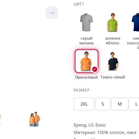
ЦВЕТ
серый
зеленое
си
меланж
яблоко
класс
Оранжевый
Темно-синий
РАЗМЕР
2XL
S
M
L
Бренд: US Basic
Материал: 100% хлопок, пике