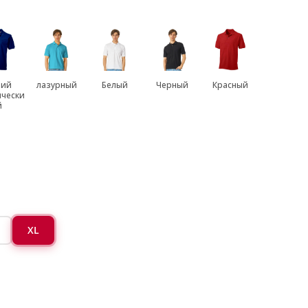
ний
лазурный
Белый
Черный
Красный
ически
й
XL