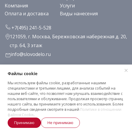
Компания
Услуги
Оплата и доставка
Виды нанесения
+7(495) 241-5-528
121059, г. Москва, Бережковская набережная д. 20,
стр. 64, 3 этаж
info@slovodelo.ru
Заказать звонок
Файлы cookie
Мы используем файлы cookie, разработанные нашими
Подписаться на рассылку
специалистами и третьими лицами, для анализа событий на
нашем веб-сайте, что позволяет нам улучшать взаимодействие с
пользователями и обслуживание. Продолжая просмотр страниц
нашего сайта, вы принимаете условия его использования. Более
Клиентское соглашение
подробные сведения смотрите в нашей
Политике в отношении
Политика конфиденциальности
файлов Cookie
.
Принимаю
Не принимаю
2026 © «Словодело». Все права защищены