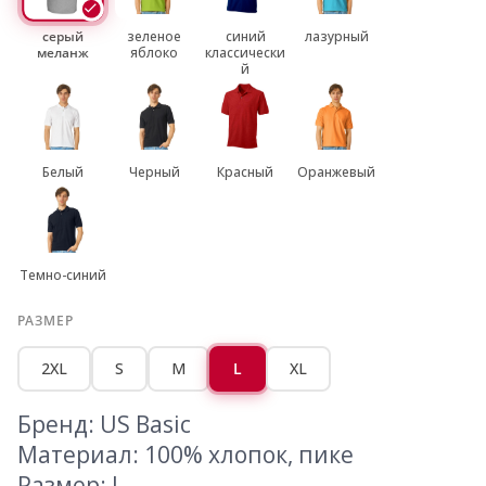
серый
зеленое
синий
лазурный
меланж
яблоко
классически
й
Белый
Черный
Красный
Оранжевый
Темно-синий
РАЗМЕР
2XL
S
M
L
XL
Бренд: US Basic
Материал: 100% хлопок, пике
Размер: L