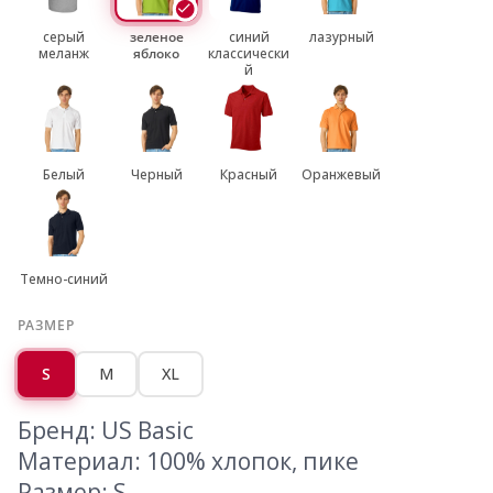
серый
зеленое
синий
лазурный
меланж
яблоко
классически
й
Белый
Черный
Красный
Оранжевый
Темно-синий
РАЗМЕР
S
M
XL
Бренд: US Basic
Материал: 100% хлопок, пике
Размер: S