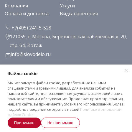
Компания
Услуги
Оплата и доставка
Виды нанесения
+7(495) 241-5-528
121059, г. Москва, Бережковская набережная д. 20,
стр. 64, 3 этаж
info@slovodelo.ru
Заказать звонок
Файлы cookie
Мы используем файлы cookie, разработанные нашими
Подписаться на рассылку
специалистами и третьими лицами, для анализа событий на
нашем веб-сайте, что позволяет нам улучшать взаимодействие с
пользователями и обслуживание. Продолжая просмотр страниц
нашего сайта, вы принимаете условия его использования. Более
Клиентское соглашение
подробные сведения смотрите в нашей
Политике в отношении
Политика конфиденциальности
файлов Cookie
.
Принимаю
Не принимаю
2026 © «Словодело». Все права защищены