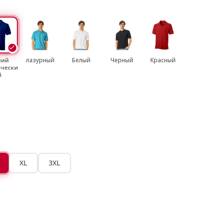
ний
лазурный
Белый
Черный
Красный
ически
й
XL
3XL