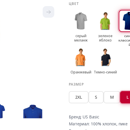
ЦВЕТ
серый
зеленое
си
меланж
яблоко
класс
Оранжевый
Темно-синий
РАЗМЕР
2XL
S
M
L
Бренд: US Basic
Материал: 100% хлопок, пике