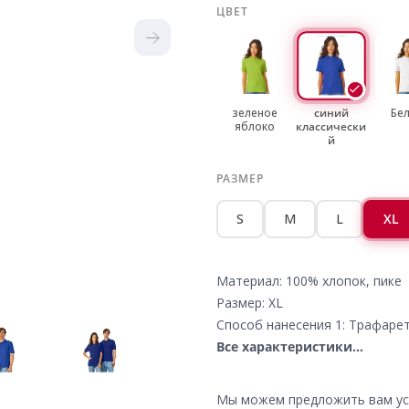
ЦВЕТ
зеленое
синий
Бе
яблоко
классически
й
РАЗМЕР
S
M
L
XL
Материал: 100% хлопок, пике
Размер: XL
Способ нанесения 1: Трафаре
Все характеристики...
Мы можем предложить вам усл