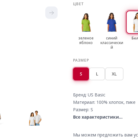
ЦВЕТ
зеленое
синий
Бе
яблоко
классически
й
РАЗМЕР
S
L
XL
Бренд: US Basic
Материал: 100% хлопок, пике
Размер: S
Все характеристики...
Мы можем предложить вам усл