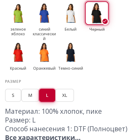
зеленое
синий
Белый
Черный
яблоко
классически
й
Красный
Оранжевый
Темно-синий
РАЗМЕР
S
M
L
XL
Материал: 100% хлопок, пике
Размер: L
Способ нанесения 1: DTF (Полноцвет)
Все характеристики...