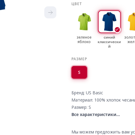
ЦВЕТ
зеленое
синий
золот
яблоко
классически
жел
й
РАЗМЕР
S
Бренд: US Basic
Материал: 100% хлопок чесан
Размер: S
Все характеристики...
Мы можем предложить вам усл