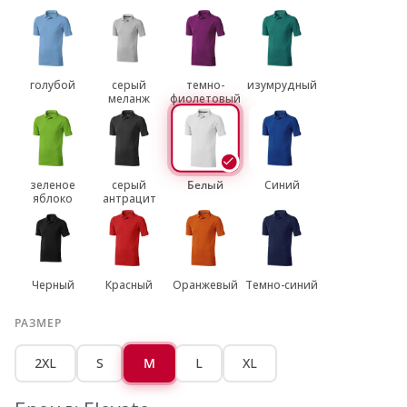
голубой
серый
темно-
изумрудный
меланж
фиолетовый
зеленое
серый
Белый
Синий
яблоко
антрацит
Черный
Красный
Оранжевый
Темно-синий
РАЗМЕР
2XL
S
M
L
XL