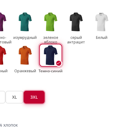
но-
изумрудный
зеленое
серый
Белый
товый
яблоко
антрацит
сный
Оранжевый
Темно-синий
XL
3XL
% хлопок