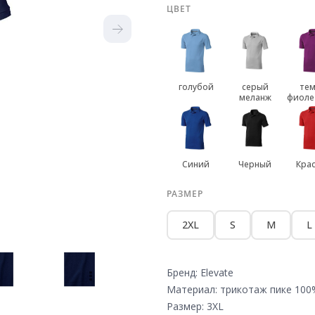
ЦВЕТ
голубой
серый
тем
меланж
фиоле
Синий
Черный
Кра
РАЗМЕР
2XL
S
M
L
Бренд: Elevate
Материал: трикотаж пике 100
Размер: 3XL