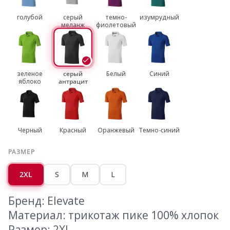
голубой
серый
темно-
изумрудный
меланж
фиолетовый
зеленое
серый
Белый
Синий
яблоко
антрацит
Черный
Красный
Оранжевый
Темно-синий
РАЗМЕР
2XL
S
M
L
Бренд: Elevate
Материал: трикотаж пике 100% хлопок
Размер: 2XL