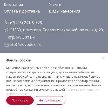
Компания
Услуги
Оплата и доставка
Виды нанесения
+7(495) 241-5-528
121059, г. Москва, Бережковская набережная д. 20,
стр. 64, 3 этаж
info@slovodelo.ru
Заказать звонок
Файлы cookie
Мы используем файлы cookie, разработанные нашими
Подписаться на рассылку
специалистами и третьими лицами, для анализа событий на
нашем веб-сайте, что позволяет нам улучшать взаимодействие с
пользователями и обслуживание. Продолжая просмотр страниц
нашего сайта, вы принимаете условия его использования. Более
Клиентское соглашение
подробные сведения смотрите в нашей
Политике в отношении
Политика конфиденциальности
файлов Cookie
.
Принимаю
Не принимаю
2026 © «Словодело». Все права защищены