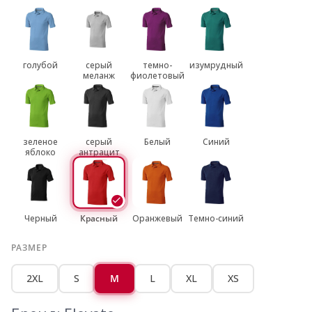
голубой
серый
темно-
изумрудный
меланж
фиолетовый
зеленое
серый
Белый
Синий
яблоко
антрацит
Черный
Красный
Оранжевый
Темно-синий
РАЗМЕР
2XL
S
M
L
XL
XS