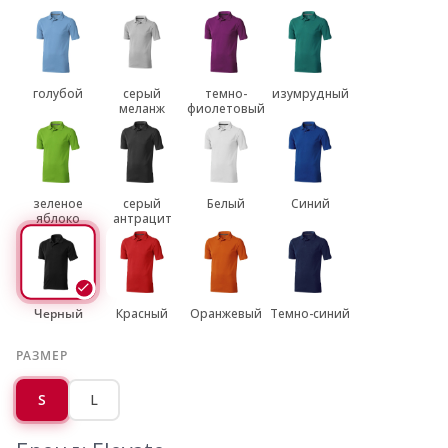
голубой
серый
темно-
изумрудный
меланж
фиолетовый
зеленое
серый
Белый
Синий
яблоко
антрацит
Черный
Красный
Оранжевый
Темно-синий
РАЗМЕР
S
L