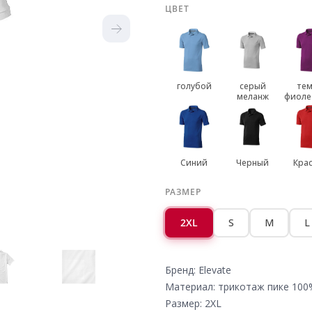
ЦВЕТ
голубой
серый
тем
меланж
фиоле
Синий
Черный
Кра
РАЗМЕР
2XL
S
M
L
Бренд: Elevate
Материал: трикотаж пике 100
Размер: 2XL