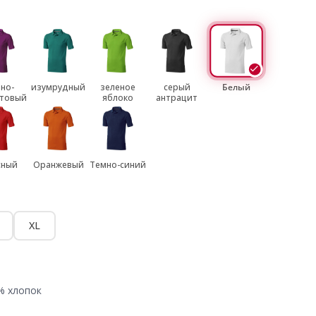
но-
изумрудный
зеленое
серый
Белый
товый
яблоко
антрацит
сный
Оранжевый
Темно-синий
XL
% хлопок