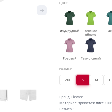
ЦВЕТ
изумрудный
зеленое
ак
яблоко
Розовый
Темно-синий
РАЗМЕР
2XL
S
M
L
Бренд: Elevate
Материал: трикотаж пике 100
Размер: S