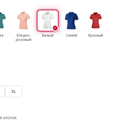
ва
бледно-
Белый
Синий
Красный
розовый
XL
% хлопок