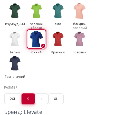
изумрудный
зеленое
аква
бледно-
яблоко
розовый
Белый
Синий
Красный
Розовый
Темно-синий
РАЗМЕР
2XL
S
L
XL
Бренд: Elevate