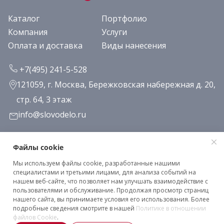
Каталог
Портфолио
Компания
Услуги
Оплата и доставка
Виды нанесения
+7(495) 241-5-528
121059, г. Москва, Бережковская набережная д. 20,
стр. 64, 3 этаж
info@slovodelo.ru
Заказать звонок
Файлы cookie
Мы используем файлы cookie, разработанные нашими
Подписаться на рассылку
специалистами и третьими лицами, для анализа событий на
нашем веб-сайте, что позволяет нам улучшать взаимодействие с
пользователями и обслуживание. Продолжая просмотр страниц
нашего сайта, вы принимаете условия его использования. Более
Клиентское соглашение
подробные сведения смотрите в нашей
Политике в отношении
Политика конфиденциальности
файлов Cookie
.