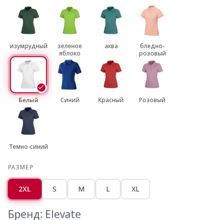
изумрудный
зеленое
аква
бледно-
яблоко
розовый
Белый
Синий
Красный
Розовый
Темно-синий
РАЗМЕР
2XL
S
M
L
XL
Бренд: Elevate