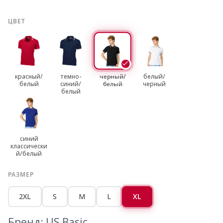
ЦВЕТ
красный/
темно-
черный/
белый/
белый
синий/
белый
черный
белый
синий
классически
й/белый
РАЗМЕР
2XL
S
M
L
XL
Бренд: US Basic