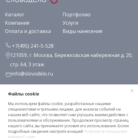
Каталог
Портфолио
Компания
Услуги
Оплата и доставка
Виды нанесения
+7(495) 241-5-528
121059, г. Москва, Бережковская набережная д. 20,
стр. 64, 3 этаж
info@slovodelo.ru
Заказать звонок
Файлы cookie
Мы используем файлы cookie, разработанные нашими
Подписаться на рассылку
специалистами и третьими лицами, для анализа событий на
нашем веб-сайте, что позволяет нам улучшать взаимодействие с
пользователями и обслуживание. Продолжая просмотр страниц
нашего сайта, вы принимаете условия его использования. Более
Клиентское соглашение
подробные сведения смотрите в нашей
Политике в отношении
Политика конфиденциальности
файлов Cookie
.