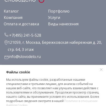
Каталог
Портфолио
Компания
Услуги
Оплата и доставка
Виды нанесения
+7(495) 241-5-528
121059, г. Москва, Бережковская набережная д. 20,
стр. 64, 3 этаж
info@slovodelo.ru
Заказать звонок
Файлы cookie
Мы используем файлы cookie, разработанные нашими
Подписаться на рассылку
специалистами и третьими лицами, для анализа событий на
нашем веб-сайте, что позволяет нам улучшать взаимодействие с
пользователями и обслуживание. Продолжая просмотр страниц
нашего сайта, вы принимаете условия его использования. Более
Клиентское соглашение
подробные сведения смотрите в нашей
Политике в отношении
Политика конфиденциальности
файлов Cookie
.