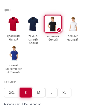
ЦВЕТ
красный/
темно-
черный/
белый/
белый
синий/
белый
черный
белый
синий
классически
й/белый
РАЗМЕР
2XL
S
M
L
XL
Бренд: US Basic