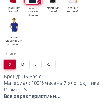
красный/
темно-
черный/
белый/
белый
синий/
белый
черный
белый
синий
классически
й/белый
РАЗМЕР
S
M
L
XL
Бренд: US Basic
Материал: 100% чесаный хлопок, пике
Размер: S
Все характеристики...