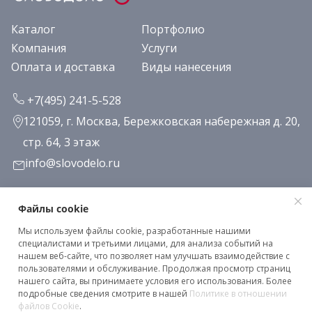
Каталог
Портфолио
Компания
Услуги
Оплата и доставка
Виды нанесения
+7(495) 241-5-528
121059, г. Москва, Бережковская набережная д. 20,
стр. 64, 3 этаж
info@slovodelo.ru
Заказать звонок
Файлы cookie
Мы используем файлы cookie, разработанные нашими
Подписаться на рассылку
специалистами и третьими лицами, для анализа событий на
нашем веб-сайте, что позволяет нам улучшать взаимодействие с
пользователями и обслуживание. Продолжая просмотр страниц
нашего сайта, вы принимаете условия его использования. Более
Клиентское соглашение
подробные сведения смотрите в нашей
Политике в отношении
Политика конфиденциальности
файлов Cookie
.