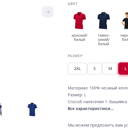
ЦВЕТ
красный/
темно-
чер
белый
синий/
бе
белый
РАЗМЕР
2XL
S
M
L
Материал: 100% чесаный хлоп
Размер: L
Способ нанесения 1: Вышивка
Все характеристики...
Мы можем предложить вам усл