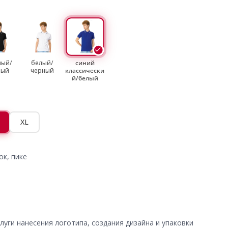
ный/
белый/
синий
лый
черный
классически
й/белый
XL
ок, пике
уги нанесения логотипа, создания дизайна и упаковки