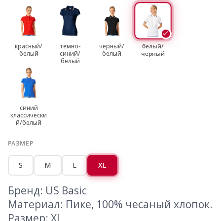
красный/
темно-
черный/
белый/
белый
синий/
белый
черный
белый
синий
классически
й/белый
РАЗМЕР
S
M
L
XL
Бренд: US Basic
Материал: Пике, 100% чесаный хлопок.
Размер: XL