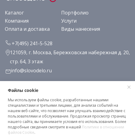
Каталог
Портфолио
Компания
Услуги
Оплата и доставка
Виды нанесения
+7(495) 241-5-528
121059, г. Москва, Бережковская набережная д. 20,
стр. 64, 3 этаж
info@slovodelo.ru
Заказать звонок
Файлы cookie
Мы используем файлы cookie, разработанные нашими
Подписаться на рассылку
специалистами и третьими лицами, для анализа событий на
нашем веб-сайте, что позволяет нам улучшать взаимодействие с
пользователями и обслуживание. Продолжая просмотр страниц
нашего сайта, вы принимаете условия его использования. Более
Клиентское соглашение
подробные сведения смотрите в нашей
Политике в отношении
Политика конфиденциальности
файлов Cookie
.