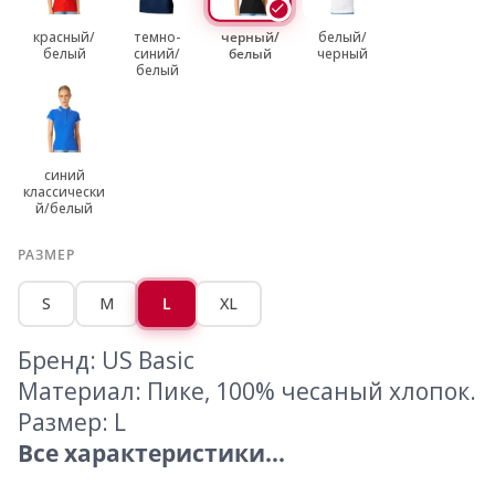
красный/
темно-
черный/
белый/
белый
синий/
белый
черный
белый
синий
классически
й/белый
РАЗМЕР
S
M
L
XL
Бренд: US Basic
Материал: Пике, 100% чесаный хлопок.
Размер: L
Все характеристики...