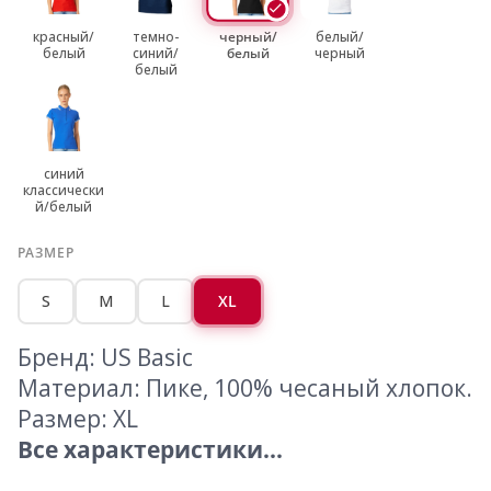
красный/
темно-
черный/
белый/
белый
синий/
белый
черный
белый
синий
классически
й/белый
РАЗМЕР
S
M
L
XL
Бренд: US Basic
Материал: Пике, 100% чесаный хлопок.
Размер: XL
Все характеристики...