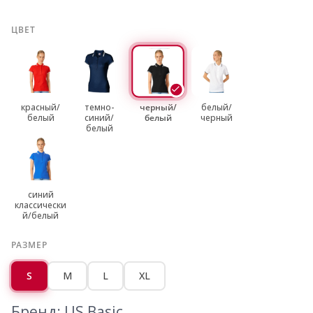
ЦВЕТ
красный/
темно-
черный/
белый/
белый
синий/
белый
черный
белый
синий
классически
й/белый
РАЗМЕР
S
M
L
XL
Бренд: US Basic