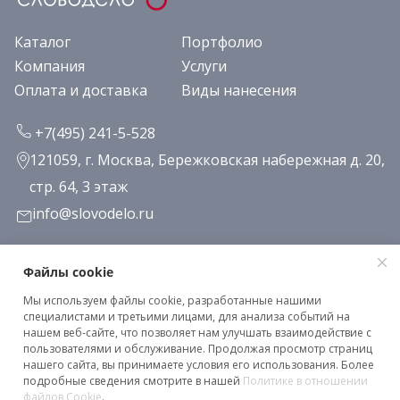
Каталог
Портфолио
Компания
Услуги
Оплата и доставка
Виды нанесения
+7(495) 241-5-528
121059, г. Москва, Бережковская набережная д. 20,
стр. 64, 3 этаж
info@slovodelo.ru
Заказать звонок
Файлы cookie
Мы используем файлы cookie, разработанные нашими
Подписаться на рассылку
специалистами и третьими лицами, для анализа событий на
нашем веб-сайте, что позволяет нам улучшать взаимодействие с
пользователями и обслуживание. Продолжая просмотр страниц
нашего сайта, вы принимаете условия его использования. Более
Клиентское соглашение
подробные сведения смотрите в нашей
Политике в отношении
Политика конфиденциальности
файлов Cookie
.