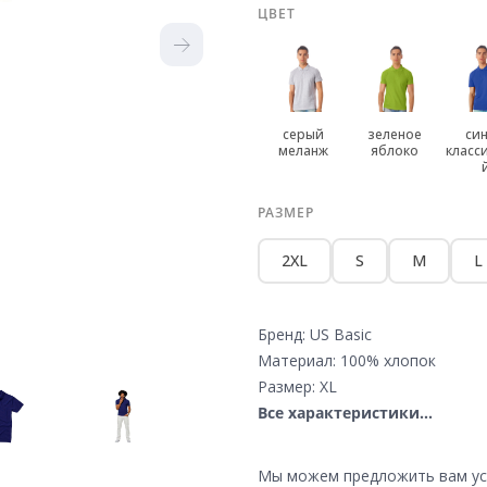
ЦВЕТ
серый
зеленое
си
меланж
яблоко
класс
РАЗМЕР
2XL
S
M
L
Бренд: US Basic
Материал: 100% хлопок
Размер: XL
Все характеристики...
Мы можем предложить вам усл