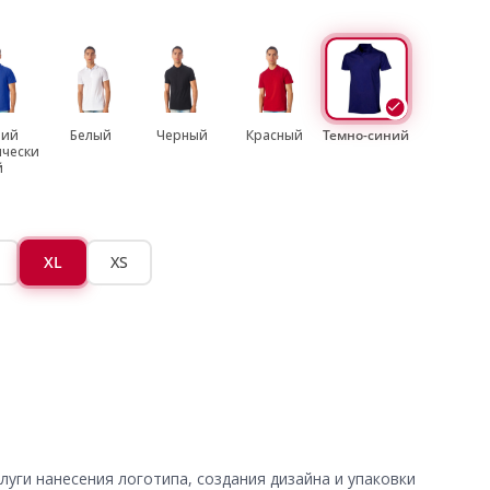
ний
Белый
Черный
Красный
Темно-синий
ически
й
XL
XS
уги нанесения логотипа, создания дизайна и упаковки