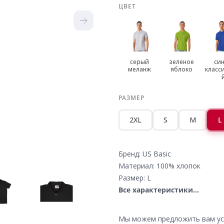
ЦВЕТ
серый
зеленое
си
меланж
яблоко
класс
РАЗМЕР
2XL
S
M
L
Бренд: US Basic
Материал: 100% хлопок
Размер: L
Все характеристики...
Мы можем предложить вам усл