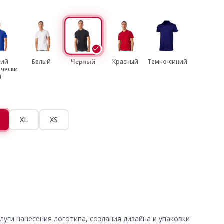
ний
Белый
Черный
Красный
Темно-синий
ически
й
XL
XS
уги нанесения логотипа, создания дизайна и упаковки