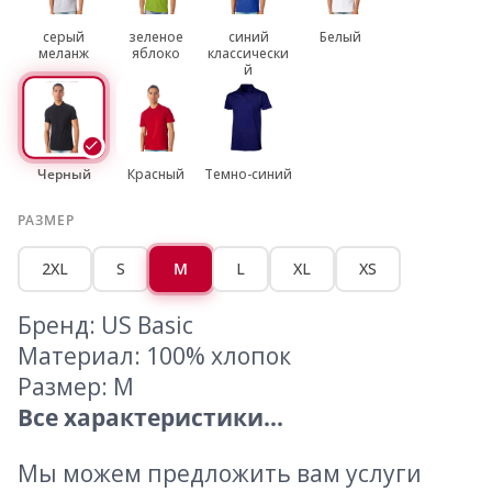
серый
зеленое
синий
Белый
меланж
яблоко
классически
й
Черный
Красный
Темно-синий
РАЗМЕР
2XL
S
M
L
XL
XS
Бренд: US Basic
Материал: 100% хлопок
Размер: M
Все характеристики...
Мы можем предложить вам услуги