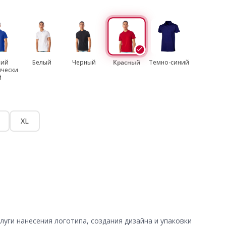
ний
Белый
Черный
Красный
Темно-синий
ически
й
XL
уги нанесения логотипа, создания дизайна и упаковки