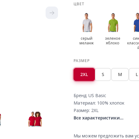
ЦВЕТ
серый
зеленое
си
меланж
яблоко
класс
РАЗМЕР
2XL
S
M
L
Бренд: US Basic
Материал: 100% хлопок
Размер: 2XL
Все характеристики...
Мы можем предложить вам усл