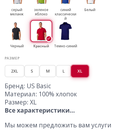
серый
зеленое
синий
Белый
меланж
яблоко
классически
й
Черный
Красный
Темно-синий
РАЗМЕР
2XL
S
M
L
XL
Бренд: US Basic
Материал: 100% хлопок
Размер: XL
Все характеристики...
Мы можем предложить вам услуги