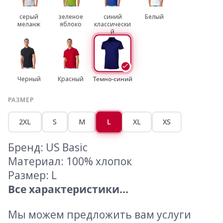
серый
зеленое
синий
Белый
меланж
яблоко
классически
й
Черный
Красный
Темно-синий
РАЗМЕР
2XL
S
M
L
XL
XS
Бренд: US Basic
Материал: 100% хлопок
Размер: L
Все характеристики...
Мы можем предложить вам услуги