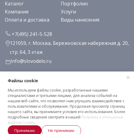
Каталог
Портфолио
Компания
Услуги
Оплата и доставка
Виды нанесения
+7(495) 241-5-528
121059, г. Москва, Бережковская набережная д. 20,
стр. 64, 3 этаж
info@slovodelo.ru
Заказать звонок
Файлы cookie
Мы используем файлы cookie, разработанные нашими
Подписаться на рассылку
специалистами и третьими лицами, для анализа событий на
нашем веб-сайте, что позволяет нам улучшать взаимодействие с
пользователями и обслуживание. Продолжая просмотр страниц
нашего сайта, вы принимаете условия его использования. Более
Клиентское соглашение
подробные сведения смотрите в нашей
Политике в отношении
Политика конфиденциальности
файлов Cookie
.
Принимаю
Не принимаю
2026 © «Словодело». Все права защищены