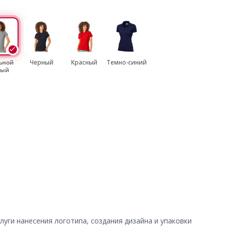
ьной
Черный
Красный
Темно-синий
рый
уги нанесения логотипа, создания дизайна и упаковки