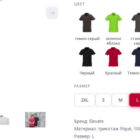
ЦВЕТ
темно-серый
зеленое
стал
яблоко
се
Черный
Красный
Темно
РАЗМЕР
2XL
S
M
L
Бренд: Elevate
Материал: трикотаж Piqué, 10
Размер: L