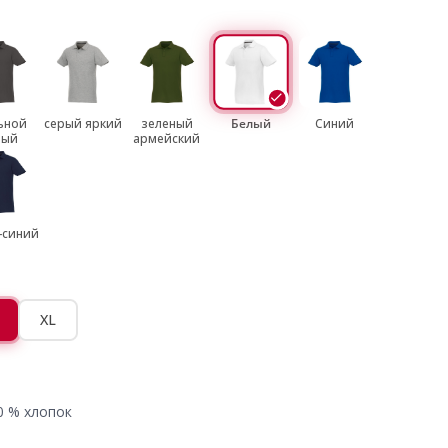
ьной
серый яркий
зеленый
Белый
Синий
рый
армейский
-синий
XL
0 % хлопок