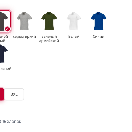
ьной
серый яркий
зеленый
Белый
Синий
рый
армейский
-синий
3XL
0 % хлопок