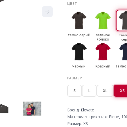
ЦВЕТ
темно-серый
зеленое
стал
яблоко
се
Черный
Красный
Темно
РАЗМЕР
S
L
XL
XS
Бренд: Elevate
Материал: трикотаж Piqué, 10
Размер: XS