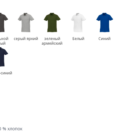
ьной
серый яркий
зеленый
Белый
Синий
рый
армейский
-синий
0 % хлопок