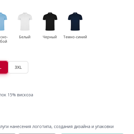
сно-
Белый
Черный
Темно-синий
убой
L
3XL
пок 15% вискоза
уги нанесения логотипа, создания дизайна и упаковки