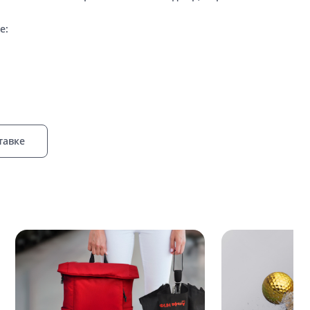
е:
тавке