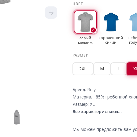
ЦВЕТ
серый
королевский
небе
меланж
синий
гол
РАЗМЕР
2XL
M
L
X
Бренд: Roly
Материал: 85% гребенной хло
Размер: XL
Все характеристики...
Мы можем предложить вам усл