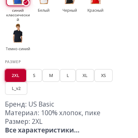
синий
Белый
Черный
Красный
классически
й
Темно-синий
РАЗМЕР
2XL
S
M
L
XL
XS
L_v2
Бренд: US Basic
Материал: 100% хлопок, пике
Размер: 2XL
Все характеристики...