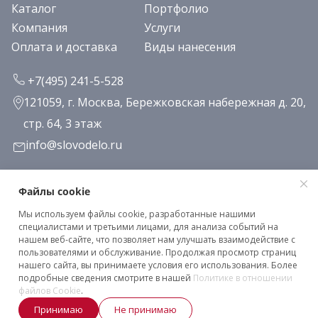
Каталог
Портфолио
Компания
Услуги
Оплата и доставка
Виды нанесения
+7(495) 241-5-528
121059, г. Москва, Бережковская набережная д. 20,
стр. 64, 3 этаж
info@slovodelo.ru
Заказать звонок
Файлы cookie
Мы используем файлы cookie, разработанные нашими
Подписаться на рассылку
специалистами и третьими лицами, для анализа событий на
нашем веб-сайте, что позволяет нам улучшать взаимодействие с
пользователями и обслуживание. Продолжая просмотр страниц
нашего сайта, вы принимаете условия его использования. Более
Клиентское соглашение
подробные сведения смотрите в нашей
Политике в отношении
Политика конфиденциальности
файлов Cookie
.
Принимаю
Не принимаю
2026 © «Словодело». Все права защищены