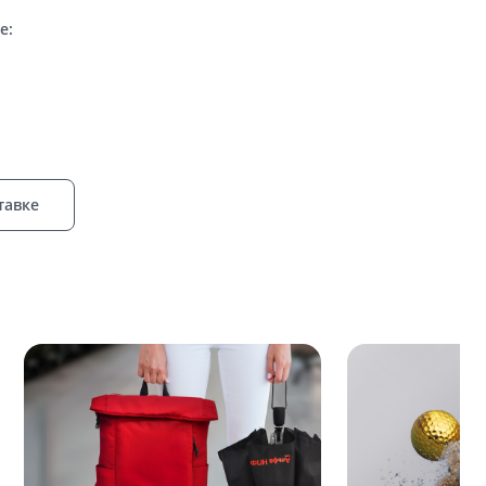
е:
тавке